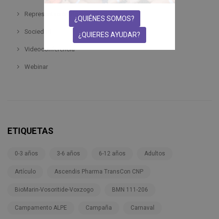
Representación de pacientes
¿QUIÉNES SOMOS?
Sociedad
¿QUIERES AYUDAR?
Videoconferencia
Webinar
ETIQUETAS
0-3 años
3-6 años
6-12 años
Adultos
Artículo
Ascendis Pharma TransCon CNP
BioMarin-Vosoritide-Voxzogo
BMN 111-206
Campamento ALPE
Campaña
Carnaval