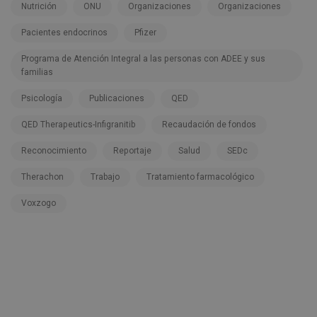
Nutrición
ONU
Organizaciones
Organizaciones
Pacientes endocrinos
Pfizer
Programa de Atención Integral a las personas con ADEE y sus
familias
Psicología
Publicaciones
QED
QED Therapeutics-Infigranitib
Recaudación de fondos
Reconocimiento
Reportaje
Salud
SEDc
Therachon
Trabajo
Tratamiento farmacológico
Voxzogo