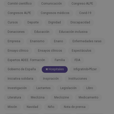
Comité científico
Comunicación
Congreso ALPE
Congresos ALPE
Congresos médicos
Covid-19
Cursos
Deporte
Dignidad
Discapacidad
Donaciones
Educación
Educación inclusiva
Empresa
Enanismo
Enano
Enfermedades raras
Ensayo clínico
Ensayos clínicos
Espectáculos
Expertos ADEE. Formación
Familia
FDA
Gobierno de España
Hospitales
Infigratinib-Pfizer
Iniciativa solidaria
Inspiración
Instituciones
Investigación
Lactantes
Legislación
Libro
Literatura
Meclizina
Meclozine
Medicamento
Misión
Navidad
Niño
Nota de prensa