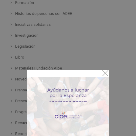
Formación
Historias de personas con ADEE
Iniciativas solidarias
Investigación
Legislación
Libro
Materiales Fundación Alpe
Novedad
Prensa
Presentación
Programa
Recuerdos
Reportaje