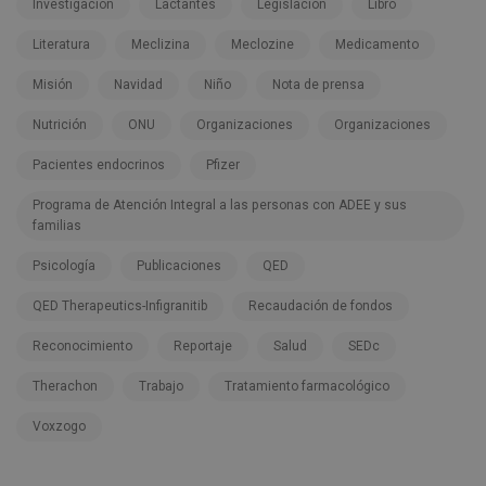
Investigación
Lactantes
Legislación
Libro
Literatura
Meclizina
Meclozine
Medicamento
Misión
Navidad
Niño
Nota de prensa
Nutrición
ONU
Organizaciones
Organizaciones
Pacientes endocrinos
Pfizer
Programa de Atención Integral a las personas con ADEE y sus
familias
Psicología
Publicaciones
QED
QED Therapeutics-Infigranitib
Recaudación de fondos
Reconocimiento
Reportaje
Salud
SEDc
Therachon
Trabajo
Tratamiento farmacológico
Voxzogo