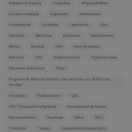
Gobierno de España
Hospitales
Infigratinib-Pfizer
Iniciativa solidaria
Inspiración
Instituciones
Investigación
Lactantes
Legislación
Libro
Literatura
Meclizina
Meclozine
Medicamento
Misión
Navidad
Niño
Nota de prensa
Nutrición
ONU
Organizaciones
Organizaciones
Pacientes endocrinos
Pfizer
Programa de Atención Integral a las personas con ADEE y sus
familias
Psicología
Publicaciones
QED
QED Therapeutics-Infigranitib
Recaudación de fondos
Reconocimiento
Reportaje
Salud
SEDc
Therachon
Trabajo
Tratamiento farmacológico