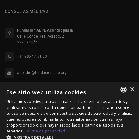
CONSULTAS MÉDICAS
Fundación ALPE Acondroplasia
Calle Conde Real Agrado, 2
33205 Gijón
+34 985 17 61 53
acondro@fundacionalpe.org
×
Ese sitio web utiliza cookies
Utilizamos cookies para personalizar el contenido, los anuncios y
SPANISH
analizar nuestro tráfico. También compartimos información sobre
su uso de nuestro sitio con nuestros socios de publicidad y análisis,
ENGLISH
quienes pueden combinarla con otra información que les haya
proporcionado o que hayan recopilado a partir del uso de sus
© 2000-2026 Fundación Alpe Acondroplasia. Reservados
PORTUGUESE
servicios.
Política de privacidad
todos los derechos.
MOSTRAR DETALLES
Política de Privacidad
|
Política de cookies
|
Aviso Legal