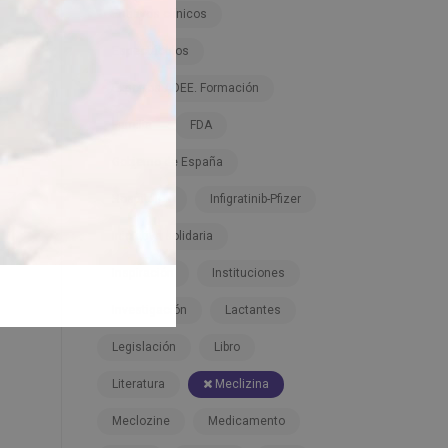
Ensayos clínicos
Espectáculos
Expertos ADEE. Formación
Familia
FDA
Gobierno de España
Hospitales
Infigratinib-Pfizer
Iniciativa solidaria
Inspiración
Instituciones
Investigación
Lactantes
Legislación
Libro
Literatura
Meclizina
Meclozine
Medicamento