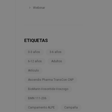
Webinar
ETIQUETAS
0-3 años
3-6 años
6-12 años
Adultos
Artículo
Ascendis Pharma TransCon CNP
BioMarin-Vosoritide-Voxzogo
BMN 111-206
Campamento ALPE
Campaña