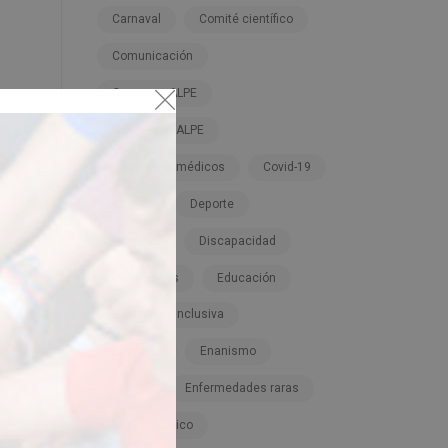
Carnaval
Comité científico
Comunicación
Congreso ALPE
Congresos ALPE
Congresos médicos
Covid-19
Cursos
Deporte
Dignidad
Discapacidad
Donaciones
Educación
Educación inclusiva
Empresa
Enanismo
Enano
Enfermedades raras
Ensayo clínico