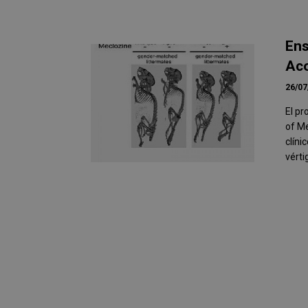
Ens
Aco
26/07
El pr
of M
clíni
vérti