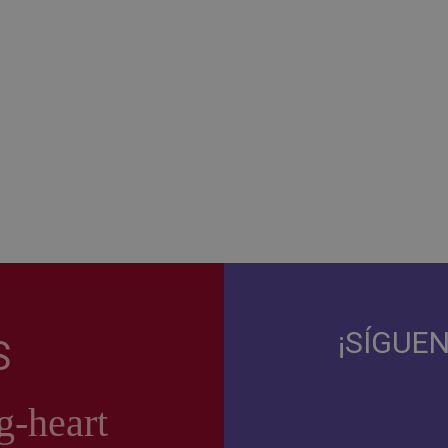
¡SÍGUE
S