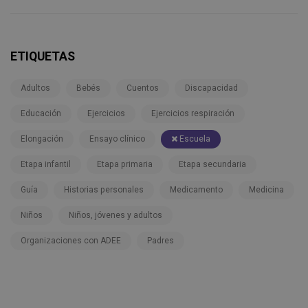
ETIQUETAS
Adultos
Bebés
Cuentos
Discapacidad
Educación
Ejercicios
Ejercicios respiración
Elongación
Ensayo clínico
Escuela
Etapa infantil
Etapa primaria
Etapa secundaria
Guía
Historias personales
Medicamento
Medicina
Niños
Niños, jóvenes y adultos
Organizaciones con ADEE
Padres