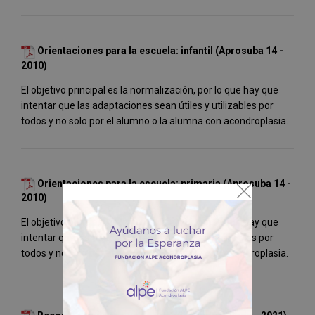
Orientaciones para la escuela: infantil (Aprosuba 14 -
2010)
El objetivo principal es la normalización, por lo que hay que
intentar que las adaptaciones sean útiles y utilizables por
todos y no solo por el alumno o la alumna con acondroplasia.
Orientaciones para la escuela: primaria (Aprosuba 14 -
2010)
El objetivo principal es la normalización, por lo que hay que
intentar que las adaptaciones sean útiles y utilizables por
todos y no solo por el alumno o la alumna con acondroplasia.