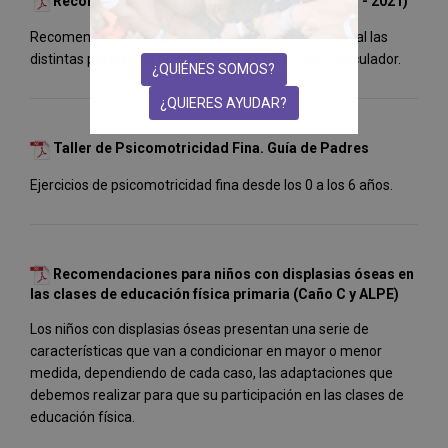
Recomendaciones en Logopedia (Belén Ojeda - 2021)
Recomendaciones para trabajar de manera funcional las
distintas partes que componen el aparato fono-articulador.
¿QUIÉNES SOMOS?
¿QUIERES AYUDAR?
Taller de Psicomotricidad Fina. Guía de Padres
Ejercicios de psicomotricidad fina desde los 0 a los 6 años.
Recomendaciones para niños con displasias óseas en
las clases de educación física primaria (Caño C y ALPE)
Los niños con displasias óseas presentan una serie de
características que van a condicionar en mayor o menor
medida, dependiendo de cada caso, las adaptaciones que
debemos realizar para que su participación en las clases de
educación física.