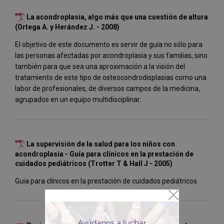
La acondroplasia, algo más que una cuestión de altura
(Ortega A. y Herández J. - 2008)
El objetivo de este documento es servir de guía no sólo para
las personas afectadas por acondroplasia y sus familias, sino
también para que sea una aproximación a la visión del
tratamiento de este tipo de osteocondrodisplasias como una
labor de profesionales, de diversos campos de la medicina,
agrupados en un equipo multidisciplinar.
La supervisión de la salud para los niños con
acondroplasia - Guía para clínicos en la prestación de
cuidados pediátricos (Trotter T & Hall J - 2005)
Guia para clínicos en la prestación de cuidados pediátricos.