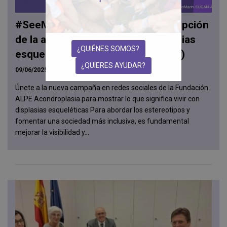
#SeeMe: Ayuda a cambiar la percepción
de la acondroplasia y otras displasias
¿QUIÉNES SOMOS?
esqueléticas con enanismo (ADEE)
¿QUIERES AYUDAR?
09/06/2025
Únete a la nueva campaña en redes sociales de la Fundación
ALPE Acondroplasia para mostrar lo que significa vivir con
displasias esqueléticas Para abordar los estereotipos y
fomentar una sociedad más inclusiva, es fundamental
mejorar la visibilidad y...