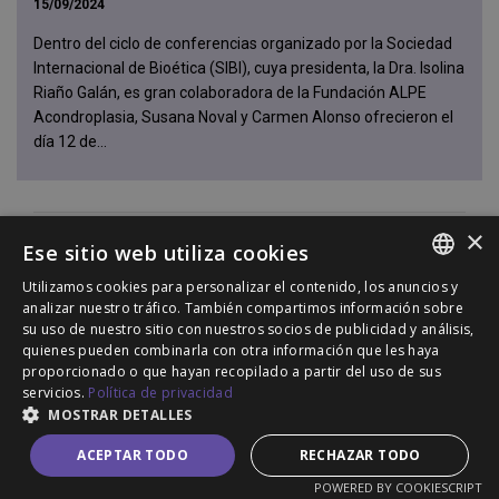
15/09/2024
Dentro del ciclo de conferencias organizado por la Sociedad
Internacional de Bioética (SIBI), cuya presidenta, la Dra. Isolina
Riaño Galán, es gran colaboradora de la Fundación ALPE
Acondroplasia, Susana Noval y Carmen Alonso ofrecieron el
día 12 de...
×
Ese sitio web utiliza cookies
Utilizamos cookies para personalizar el contenido, los anuncios y
SPANISH
analizar nuestro tráfico. También compartimos información sobre
su uso de nuestro sitio con nuestros socios de publicidad y análisis,
ENGLISH
quienes pueden combinarla con otra información que les haya
proporcionado o que hayan recopilado a partir del uso de sus
PORTUGUESE
servicios.
Política de privacidad
MOSTRAR DETALLES
ACEPTAR TODO
RECHAZAR TODO
POWERED BY COOKIESCRIPT