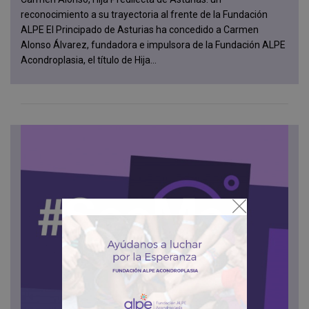
reconocimiento a su trayectoria al frente de la Fundación
ALPE El Principado de Asturias ha concedido a Carmen
Alonso Álvarez, fundadora e impulsora de la Fundación ALPE
Acondroplasia, el título de Hija...