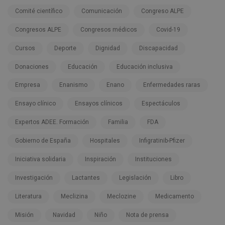
Comité científico
Comunicación
Congreso ALPE
Congresos ALPE
Congresos médicos
Covid-19
Cursos
Deporte
Dignidad
Discapacidad
Donaciones
Educación
Educación inclusiva
Empresa
Enanismo
Enano
Enfermedades raras
Ensayo clínico
Ensayos clínicos
Espectáculos
Expertos ADEE. Formación
Familia
FDA
Gobierno de España
Hospitales
Infigratinib-Pfizer
Iniciativa solidaria
Inspiración
Instituciones
Investigación
Lactantes
Legislación
Libro
Literatura
Meclizina
Meclozine
Medicamento
Misión
Navidad
Niño
Nota de prensa