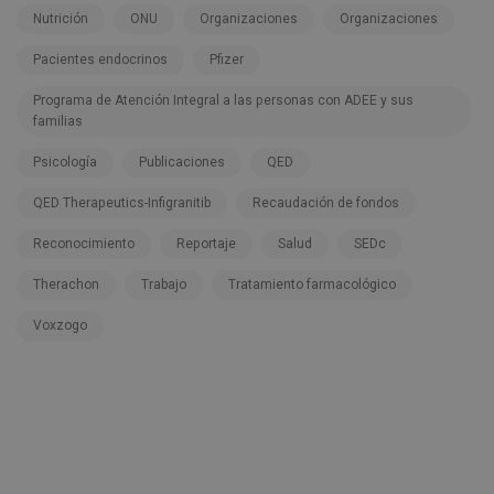
Nutrición
ONU
Organizaciones
Organizaciones
Pacientes endocrinos
Pfizer
Programa de Atención Integral a las personas con ADEE y sus
familias
Psicología
Publicaciones
QED
QED Therapeutics-Infigranitib
Recaudación de fondos
Reconocimiento
Reportaje
Salud
SEDc
Therachon
Trabajo
Tratamiento farmacológico
Voxzogo