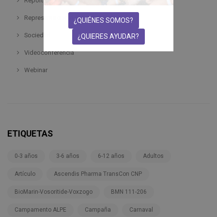
Reportaje
Representación de pacientes
¿QUIÉNES SOMOS?
Sociedad
¿QUIERES AYUDAR?
Videoconferencia
Webinar
ETIQUETAS
0-3 años
3-6 años
6-12 años
Adultos
Artículo
Ascendis Pharma TransCon CNP
BioMarin-Vosoritide-Voxzogo
BMN 111-206
Campamento ALPE
Campaña
Carnaval