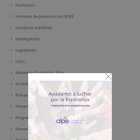
Formación
Historias de personas con ADEE
Iniciativas solidarias
Investigación
Legislación
Libro
Materiales Fundación Alpe
Novedad
Prensa
Presentación
Programa
Recuerdos